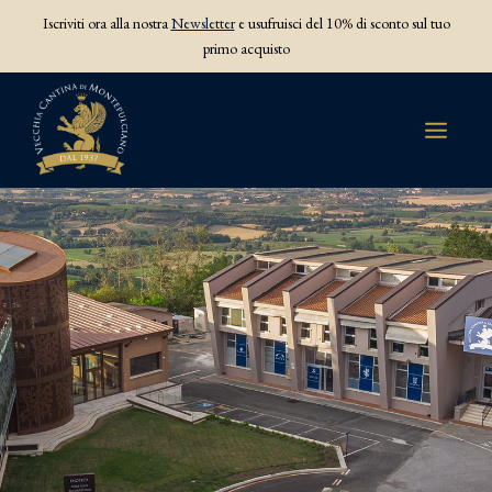
Iscriviti ora alla nostra
Newsletter
e usufruisci del 10% di sconto sul tuo
primo acquisto